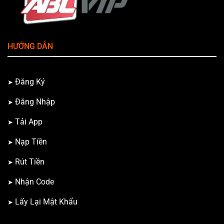
HƯỚNG DẪN
Đăng Ký
Đăng Nhập
Tải App
Nạp Tiền
Rút Tiền
Nhận Code
Lấy Lại Mật Khẩu