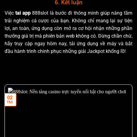
6. Kết luận
Việc
tai app
888slot là bước đi thông minh giúp nâng tầm
trải nghiệm cá cược của bạn. Không chỉ mang lại sự tiện
lợi, an toàn, ứng dụng còn mở ra cơ hội nhận những phần
thưởng giá trị mà phiên bản web không có. Đừng chần chừ,
hãy truy cập
ngay hôm nay, tải ứng dụng về máy và bắt
đầu hành trình chinh phục những giải Jackpot khổng lồ!
02
Th3