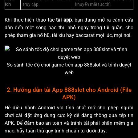
ích
truy cập.
khuyến mãi tức thì.
Khi thực hiện thao tác
tai app
, bạn đang mở ra cánh cửa
dẫn đến một sòng bạc thu nhỏ ngay trong túi quần, cho
phép tham gia nổ hũ, tài xỉu hay baccarat mọi lúc, mọi nơi.
So sánh tốc độ chơi game trên app 888slot và trình duyệt
web
2. Hướng dẫn tải App 888slot cho Android (File
APK)
Hệ điều hành Android với tính chất mở cho phép người
chơi cài đặt ứng dụng cực kỳ dễ dàng thông qua tệp tin
APK. Để đảm bảo an toàn và tránh tải phải phần mềm giả
mạo, hãy tuân thủ quy trình chuẩn từ
dưới đây: