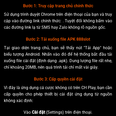
Bước 1: Truy cập trang chủ chính thức
Sử dụng trình duyệt Chrome trên điện thoại của bạn và truy
cập vào đường link chính thức:
. Tuyệt đối không bấm vào
các đường link lạ từ SMS hay Zalo không rõ nguồn gốc.
Bước 2: Tải xuống file APK 888slot
Tại giao diện trang chủ, bạn sẽ thấy nút "Tải App" hoặc
biểu tượng Android. Nhấn vào đó để hệ thống bắt đầu tải
xuống file cài đặt (định dạng .apk). Dung lượng file rất nhẹ,
chỉ khoảng 20MB, nên quá trình tải chỉ mất vài giây.
Bước 3: Cấp quyền cài đặt
Vì đây là ứng dụng cá cược không có trên CH Play, bạn cần
cấp quyền cho phép thiết bị cài đặt ứng dụng từ nguồn
không xác định:
Vào
Cài đặt
(Settings) trên điện thoại.