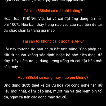
Tải app 888slot có mất phí không?
Hoàn toàn KHÔNG. Việc tải và cài đặt ứng dụng là miễn
phí 100%. Nếu bạn thấy trang nào yêu cầu nạp tiền để tải,
đó chắc chắn là trang giả mạo.
Tại sao tôi không cài được file APK?
Lỗi này thường do bạn chưa bật tính năng "Cho phép cài
đặt từ nguồn không xác định" hoặc bộ nhớ điện thoại đã
đầy. Hãy kiểm tra lại dung lượng trống và cài đặt bảo mật
của máy.
App 888slot có nặng máy, hao pin không?
Ứng dụng được thiết kế tối ưu hóa với công nghệ nén dữ
liệu mới nhất, đảm bảo nhẹ, mượt mà và tiết kiệm pin tối
đa, ngay cả trên các dòng máy đời cũ.