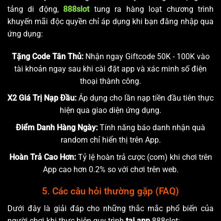
tảng di động,
888slot
tung ra hàng loạt chương trình
khuyến mãi độc quyền chỉ áp dụng khi bạn đăng nhập qua
ứng dụng:
Tặng Code Tân Thủ:
Nhận ngay Giftcode 50K - 100K vào
tài khoản ngay sau khi cài đặt app và xác minh số điện
thoại thành công.
X2 Giá Trị Nạp Đầu:
Áp dụng cho lần nạp tiền đầu tiên thực
hiện qua giao diện ứng dụng.
Điểm Danh Hàng Ngày:
Tính năng báo danh nhận quà
random chỉ hiển thị trên App.
Hoàn Trả Cao Hơn:
Tỷ lệ hoàn trả cược (com) khi chơi trên
App cao hơn 0.2% so với chơi trên web.
5. Các câu hỏi thường gặp (FAQ)
Dưới đây là giải đáp cho những thắc mắc phổ biến của
người chơi khi thực hiện quy trình
tai app
888slot: