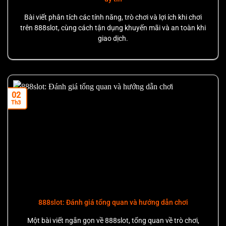
Bài viết phân tích các tính năng, trò chơi và lợi ích khi chơi
trên 888slot, cùng cách tận dụng khuyến mãi và an toàn khi
giao dịch.
02
Th3
888slot: Đánh giá tổng quan và hướng dẫn chơi
Một bài viết ngắn gọn về 888slot, tổng quan về trò chơi,