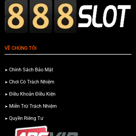
VỀ CHÚNG TÔI
Chính Sách Bảo Mật
Chơi Có Trách Nhiệm
Điều Khoản Điều Kiện
Miễn Trừ Trách Nhiệm
Quyền Riêng Tư