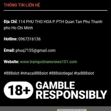
THÔNG TIN LIÊN HỆ
Địa Chỉ:
114 PHU THO HOA P. PTH Quan Tan Phu Thanh
pho Ho Chi Minh
Hotline:
0967316136
Email:
phuq7155@gmail.com
Website:
www.trampolinereviews101.com
#888slot #nhacai888slot #888slotlegal #tai888slot