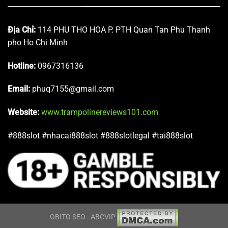
Địa Chỉ:
114 PHU THO HOA P. PTH Quan Tan Phu Thanh
pho Ho Chi Minh
Hotline:
0967316136
Email:
phuq7155@gmail.com
Website:
www.trampolinereviews101.com
#888slot #nhacai888slot #888slotlegal #tai888slot
OBITO SEO - ABCVIP