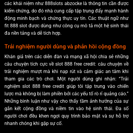
các khái niệm như 888slots abzocke là thông tin cần được
kiểm chứng, do đó nhà cung cấp tập trung đẩy mạnh hành
động minh bạch và chứng thực uy tín. Các thuật ngữ như
fit 888 slot được dùng như công cụ mô tả một hệ sinh thái
đa nền tảng và dễ tích hợp.
Trải nghiệm người dùng và phản hồi cộng đồng
Khán giả trên các diễn đàn và mạng xã hội chia sẻ những
câu chuyện tích cực về slot 888 free credit: câu chuyện về
trải nghiệm mượt mà khi nạp rút và cảm giác an tâm khi
tham gia các trò chơi. Một người dùng ghi nhận: “Trải
nghiệm slot 888 free credit giúp tôi tập trung vào chiến
lược mà không bị làm phiền bởi các yếu tố rò rỉ quảng cáo.”
Những bình luận như vậy cho thấy tầm ảnh hưởng của sự
gắn kết cộng đồng và niềm tin vào hệ sinh thái. Đa số
người chơi đều khen ngợi quy trình bảo mật và sự hỗ trợ
nhanh chóng khi gặp sự cố.