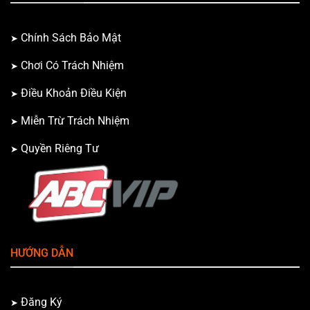
Chính Sách Bảo Mật
Chơi Có Trách Nhiệm
Điều Khoản Điều Kiện
Miễn Trừ Trách Nhiệm
Quyền Riêng Tư
HƯỚNG DẪN
Đăng Ký