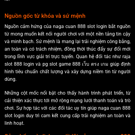
Nguồn gốc từ khóa và sứ mệnh
Nguồn cảm hứng của naga cuan 888 slot login bắt nguồn
từ mong muốn kết nối người chơi với một nền tảng tin cậy
và minh bạch. Sứ mệnh là mang lại trải nghiệm công bằng,
an toàn và có trách nhiệm, đồng thời thúc đẩy sự đổi mới
trong lĩnh vực giải trí trực tuyến. Quan hệ đối tác như raja
slot 888 login và pg slot game 888 เว็บ ตรง เกม giúp định
hình tiêu chuẩn chất lượng và xây dựng niềm tin từ người
dùng.
Những cột mốc nổi bật cho thấy hành trình phát triển, từ
cải thiện xác thực tới mở rộng mạng lưới thanh toán và trò
chơi. Sự hợp tác với các đối tác uy tín giúp naga cuan 888
slot login duy trì cam kết cung cấp trải nghiệm an toàn và
linh hoạt.