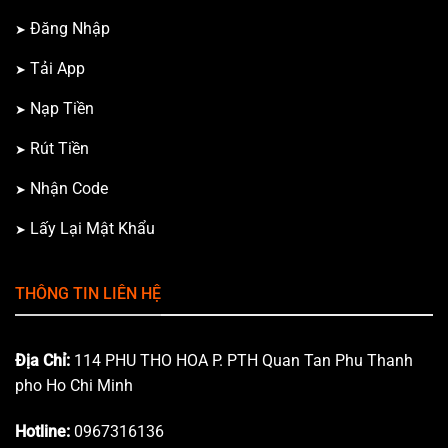
Đăng Nhập
Tải App
Nạp Tiền
Rút Tiền
Nhận Code
Lấy Lại Mật Khẩu
THÔNG TIN LIÊN HỆ
Địa Chỉ:
114 PHU THO HOA P. PTH Quan Tan Phu Thanh
pho Ho Chi Minh
Hotline:
0967316136