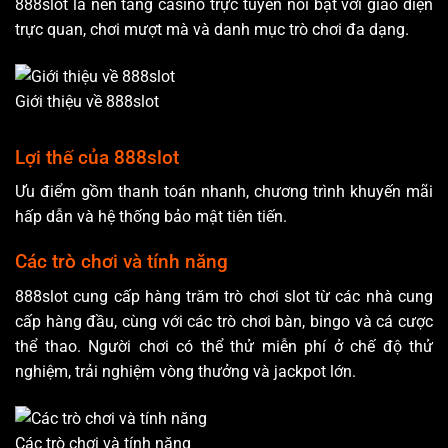
888slot là nền tảng casino trực tuyến nổi bật với giao diện
trực quan, chơi mượt mà và danh mục trò chơi đa dạng.
Giới thiệu về 888slot
Lợi thế của 888slot
Ưu điểm gồm thanh toán nhanh, chương trình khuyến mãi
hấp dẫn và hệ thống bảo mật tiên tiến.
Các trò chơi và tính năng
888slot cung cấp hàng trăm trò chơi slot từ các nhà cung
cấp hàng đầu, cùng với các trò chơi bàn, bingo và cá cược
thể thao. Người chơi có thể thử miễn phí ở chế độ thử
nghiệm, trải nghiệm vòng thưởng và jackpot lớn.
Các trò chơi và tính năng