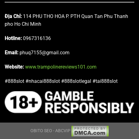
Địa Chỉ:
114 PHU THO HOA P. PTH Quan Tan Phu Thanh
pho Ho Chi Minh
Hotline:
0967316136
Email:
phuq7155@gmail.com
Website:
www.trampolinereviews101.com
#888slot #nhacai888slot #888slotlegal #tai888slot
OBITO SEO - ABCVIP