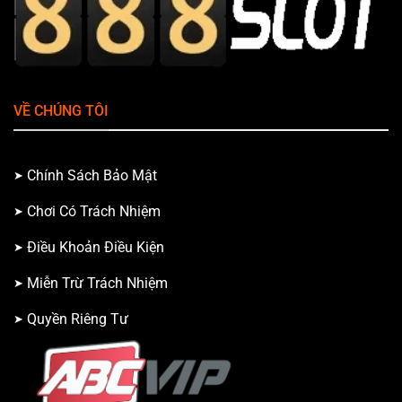
VỀ CHÚNG TÔI
Chính Sách Bảo Mật
Chơi Có Trách Nhiệm
Điều Khoản Điều Kiện
Miễn Trừ Trách Nhiệm
Quyền Riêng Tư