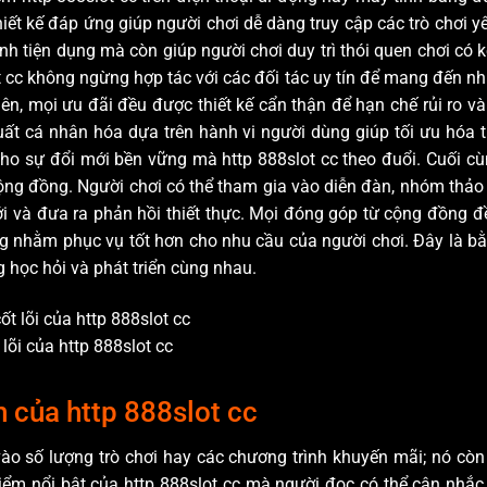
iết kế đáp ứng giúp người chơi dễ dàng truy cập các trò chơi 
tính tiện dụng mà còn giúp người chơi duy trì thói quen chơi c
t cc không ngừng hợp tác với các đối tác uy tín để mang đến nhi
ên, mọi ưu đãi đều được thiết kế cẩn thận để hạn chế rủi ro v
uất cá nhân hóa dựa trên hành vi người dùng giúp tối ưu hóa tr
ho sự đổi mới bền vững mà http 888slot cc theo đuổi. Cuối c
cộng đồng. Người chơi có thể tham gia vào diễn đàn, nhóm thảo 
mới và đưa ra phản hồi thiết thực. Mọi đóng góp từ cộng đồng 
g nhằm phục vụ tốt hơn cho nhu cầu của người chơi. Đây là b
 học hỏi và phát triển cùng nhau.
lõi của http 888slot cc
 của http 888slot cc
o số lượng trò chơi hay các chương trình khuyến mãi; nó còn
iểm nổi bật của http 888slot cc mà người đọc có thể cân nhắc k