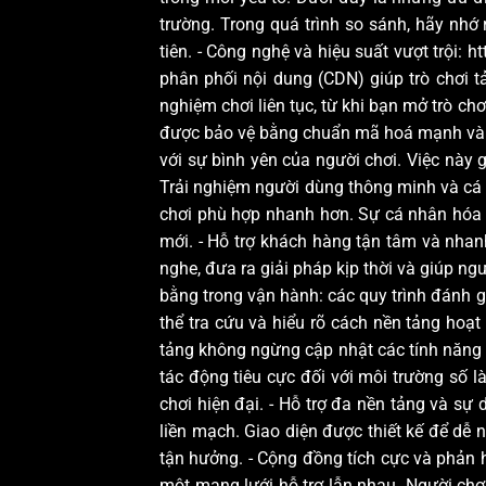
trường. Trong quá trình so sánh, hãy nhớ
tiên. - Công nghệ và hiệu suất vượt trội:
phân phối nội dung (CDN) giúp trò chơi t
nghiệm chơi liên tục, từ khi bạn mở trò ch
được bảo vệ bằng chuẩn mã hoá mạnh và cá
với sự bình yên của người chơi. Việc này g
Trải nghiệm người dùng thông minh và cá n
chơi phù hợp nhanh hơn. Sự cá nhân hóa 
mới. - Hỗ trợ khách hàng tận tâm và nhan
nghe, đưa ra giải pháp kịp thời và giúp n
bằng trong vận hành: các quy trình đánh gi
thể tra cứu và hiểu rõ cách nền tảng hoạt 
tảng không ngừng cập nhật các tính năng m
tác động tiêu cực đối với môi trường số l
chơi hiện đại. - Hỗ trợ đa nền tảng và sự
liền mạch. Giao diện được thiết kế để dễ
tận hưởng. - Cộng đồng tích cực và phản h
một mạng lưới hỗ trợ lẫn nhau. Người chơi