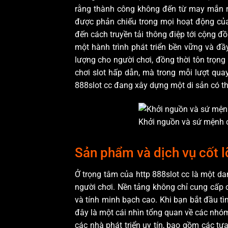
rằng thành công không đến từ may mắn mà 
được phản chiếu trong mọi hoạt động của 
đến cách truyền tải thông điệp tới cộng đ
một hành trình phát triển bền vững và đầy
lượng cho người chơi, đồng thời tôn trọng
chơi slot hấp dẫn, mà trong mỗi lượt qua
888slot cc đang xây dựng một di sản có thể
Khởi nguồn và sứ mệnh c
Sản phẩm và dịch vụ cốt l
Ở trọng tâm của http 888slot cc là một d
người chơi. Nền tảng không chỉ cung cấp c
và tính minh bạch cao. Khi bạn bắt đầu tìm
đây là một cái nhìn tổng quan về các nhóm 
các nhà phát triển uy tín, bao gồm các tự