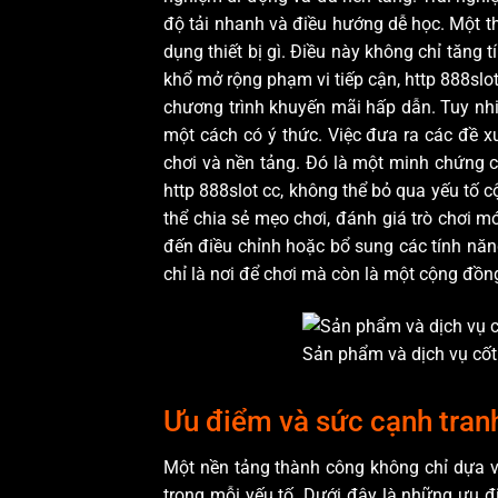
độ tải nhanh và điều hướng dễ học. Một th
dụng thiết bị gì. Điều này không chỉ tăng 
khổ mở rộng phạm vi tiếp cận, http 888slo
chương trình khuyến mãi hấp dẫn. Tuy nhi
một cách có ý thức. Việc đưa ra các đề x
chơi và nền tảng. Đó là một minh chứng c
http 888slot cc, không thể bỏ qua yếu tố 
thể chia sẻ mẹo chơi, đánh giá trò chơi 
đến điều chỉnh hoặc bổ sung các tính năn
chỉ là nơi để chơi mà còn là một cộng đồng
Sản phẩm và dịch vụ cốt 
Ưu điểm và sức cạnh tranh
Một nền tảng thành công không chỉ dựa và
trong mỗi yếu tố. Dưới đây là những ưu đ