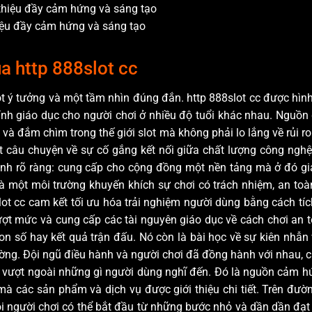
hiệu đầy cảm hứng và sáng tạo
a http 888slot cc
t ý tưởng và một tầm nhìn đúng đắn. http 888slot cc được hìn
 tính giáo dục cho người chơi ở nhiều độ tuổi khác nhau. Nguồn
 và đắm chìm trong thế giới slot mà không phải lo lắng về rủi 
t câu chuyện về sự cố gắng kết nối giữa chất lượng công nghệ 
h rõ ràng: cung cấp cho cộng đồng một nền tảng mà ở đó giải
à là một môi trường khuyến khích sự chơi có trách nhiệm, an toà
slot cc cam kết tối ưu hóa trải nghiệm người dùng bằng cách tíc
ượt mức và cung cấp các tài nguyên giáo dục về cách chơi an t
con số hay kết quả trận đấu. Nó còn là bài học về sự kiên nhẫn
rường. Đội ngũ điều hành và người chơi đã đồng hành với nhau, 
vượt ngoài những gì người dùng nghĩ đến. Đó là nguồn cảm hứ
i mà các sản phẩm và dịch vụ được giới thiệu chi tiết. Trên đườ
i người chơi có thể bắt đầu từ những bước nhỏ và dần dần đạt 