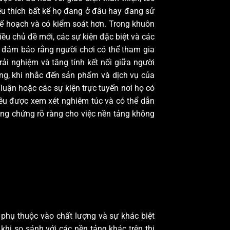
yêu thích bất kể họ đang ở đâu hay đang sử
ó kế hoạch và có kiểm soát hơn. Trong khuôn
ều chủ đề mới, các sự kiện đặc biệt và các
à đảm bảo rằng người chơi có thể tham gia
ải nghiệm và tăng tính kết nối giữa người
ùng, khi nhắc đến sản phẩm và dịch vụ của
luận hoặc các sự kiện trực tuyến nơi họ có
đều được xem xét nghiêm túc và có thể dẫn
ằng chứng rõ ràng cho việc nền tảng không
 phụ thuộc vào chất lượng và sự khác biệt
hi so sánh với các nền tảng khác trên thị