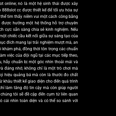
t online; nó là một hệ sinh thái được xây
p 888slot cc được thiết kế để tối ưu hóa sự
 thể tìm thấy niềm vui một cách công bằng
òn được hưởng một hệ thống hỗ trợ chuyên
ch cực sẵn sàng chia sẻ kinh nghiệm. Nếu
một chiếc cầu kết nối giữa sự sáng tạo của
mục đích mang lại trải nghiệm mượt mà, an
hội khám phá, đồng thời tôn trọng các chuẩn
àm việc của đội ngũ tại các mục tiếp theo,
u, hãy chuẩn bị một góc nhìn thoải mái và
 và đáng nhớ, không chỉ là một trò chơi mà
t ký hiệu quảng bá mà còn là thước đo chất
 khâu thiết kế giao diện cho đến quá trình
hỉ làm tăng độ tin cậy mà còn giúp người
 chúng tôi sẽ đề cập đến cụm từ liên quan
ó cái nhìn toàn diện và có thể so sánh với