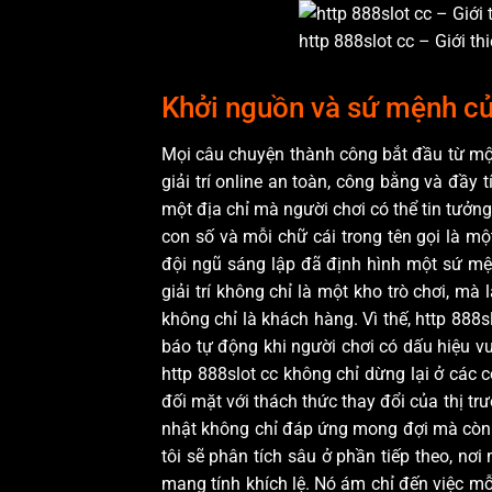
http 888slot cc – Giới t
Khởi nguồn và sứ mệnh củ
Mọi câu chuyện thành công bắt đầu từ mộ
giải trí online an toàn, công bằng và đầy
một địa chỉ mà người chơi có thể tin tưởng
con số và mỗi chữ cái trong tên gọi là mộ
đội ngũ sáng lập đã định hình một sứ mện
giải trí không chỉ là một kho trò chơi, m
không chỉ là khách hàng. Vì thế, http 888
báo tự động khi người chơi có dấu hiệu v
http 888slot cc không chỉ dừng lại ở các 
đối mặt với thách thức thay đổi của thị t
nhật không chỉ đáp ứng mong đợi mà còn 
tôi sẽ phân tích sâu ở phần tiếp theo, nơ
mang tính khích lệ. Nó ám chỉ đến việc mỗ