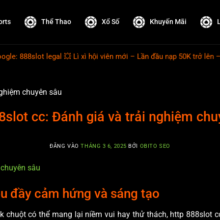
orts
Thể Thao
Xổ Số
Khuyến Mãi
t legal 💥 Lì xì hội viên mới – Lần đầu nạp 50K trở lên – Tặ
 nghiệm chuyên sâu
8slot cc: Đánh giá và trải nghiệm ch
ĐĂNG VÀO
THÁNG 3 6, 2025
BỞI
OBITO SEO
iệu đầy cảm hứng và sáng tạo
ick chuột có thể mang lại niềm vui hay thử thách, http 888slo