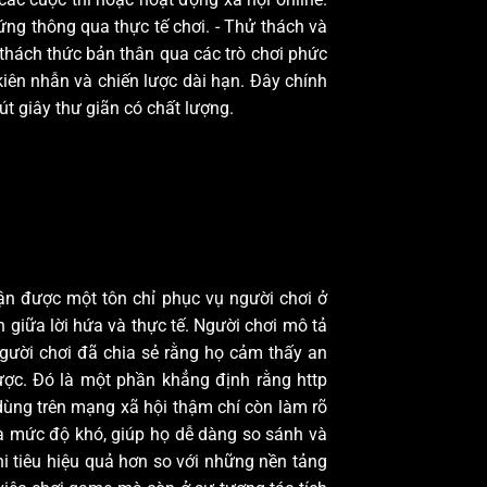
ứng thông qua thực tế chơi. - Thử thách và
thách thức bản thân qua các trò chơi phức
 kiên nhẫn và chiến lược dài hạn. Đây chính
út giây thư giãn có chất lượng.
hận được một tôn chỉ phục vụ người chơi ở
giữa lời hứa và thực tế. Người chơi mô tả
người chơi đã chia sẻ rằng họ cảm thấy an
cược. Đó là một phần khẳng định rằng http
dùng trên mạng xã hội thậm chí còn làm rõ
và mức độ khó, giúp họ dễ dàng so sánh và
i tiêu hiệu quả hơn so với những nền tảng