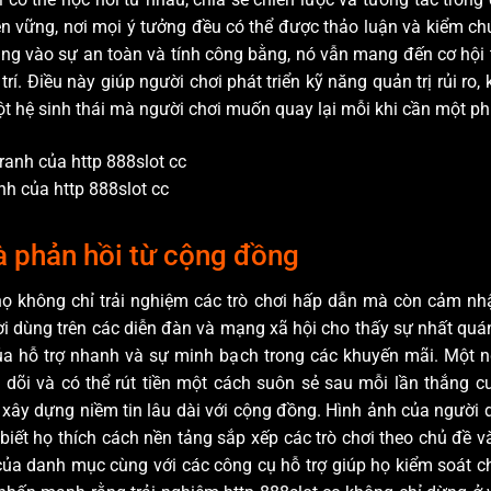
ền vững, nơi mọi ý tưởng đều có thể được thảo luận và kiểm ch
ung vào sự an toàn và tính công bằng, nó vẫn mang đến cơ hội 
rí. Điều này giúp người chơi phát triển kỹ năng quản trị rủi ro,
một hệ sinh thái mà người chơi muốn quay lại mỗi khi cần một ph
h của http 888slot cc
à phản hồi từ cộng đồng
 họ không chỉ trải nghiệm các trò chơi hấp dẫn mà còn cảm n
 dùng trên các diễn đàn và mạng xã hội cho thấy sự nhất quán 
 của hỗ trợ nhanh và sự minh bạch trong các khuyến mãi. Một 
 dõi và có thể rút tiền một cách suôn sẻ sau mỗi lần thắng 
 xây dựng niềm tin lâu dài với cộng đồng. Hình ảnh của người 
iết họ thích cách nền tảng sắp xếp các trò chơi theo chủ đề 
của danh mục cùng với các công cụ hỗ trợ giúp họ kiểm soát ch