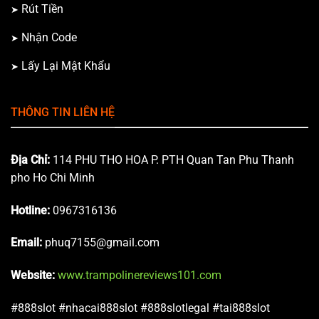
Rút Tiền
Nhận Code
Lấy Lại Mật Khẩu
THÔNG TIN LIÊN HỆ
Địa Chỉ:
114 PHU THO HOA P. PTH Quan Tan Phu Thanh
pho Ho Chi Minh
Hotline:
0967316136
Email:
phuq7155@gmail.com
Website:
www.trampolinereviews101.com
#888slot #nhacai888slot #888slotlegal #tai888slot