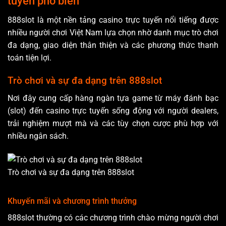
tuyến phổ biến
888slot là một nền tảng casino trực tuyến nổi tiếng được
nhiều người chơi Việt Nam lựa chọn nhờ danh mục trò chơi
đa dạng, giao diện thân thiện và các phương thức thanh
toán tiện lợi.
Trò chơi và sự đa dạng trên 888slot
Nơi đây cung cấp hàng ngàn tựa game từ máy đánh bạc
(slot) đến casino trực tuyến sống động với người dealers,
trải nghiệm mượt mà và các tùy chọn cược phù hợp với
nhiều ngân sách.
Trò chơi và sự đa dạng trên 888slot
Khuyến mãi và chương trình thưởng
888slot thường có các chương trình chào mừng người chơi