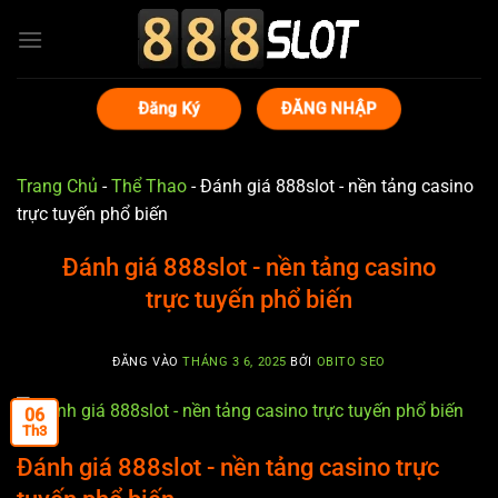
Bỏ
qua
nội
dung
Đăng Ký
ĐĂNG NHẬP
Trang Chủ
-
Thể Thao
-
Đánh giá 888slot - nền tảng casino
trực tuyến phổ biến
Đánh giá 888slot - nền tảng casino
trực tuyến phổ biến
ĐĂNG VÀO
THÁNG 3 6, 2025
BỞI
OBITO SEO
06
Th3
Đánh giá 888slot - nền tảng casino trực