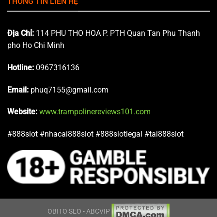
THÔNG TIN LIÊN HỆ
Địa Chỉ:
114 PHU THO HOA P. PTH Quan Tan Phu Thanh
pho Ho Chi Minh
Hotline:
0967316136
Email:
phuq7155@gmail.com
Website:
www.trampolinereviews101.com
#888slot #nhacai888slot #888slotlegal #tai888slot
OBITO SEO - ABCVIP