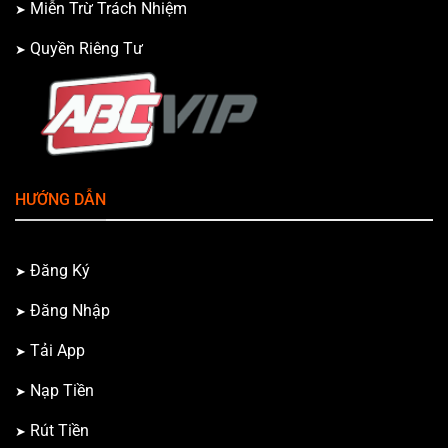
Miễn Trừ Trách Nhiệm
Quyền Riêng Tư
HƯỚNG DẪN
Đăng Ký
Đăng Nhập
Tải App
Nạp Tiền
Rút Tiền