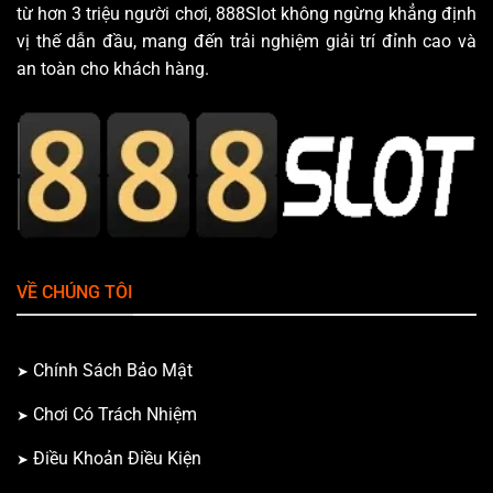
từ hơn 3 triệu người chơi, 888Slot không ngừng khẳng định
vị thế dẫn đầu, mang đến trải nghiệm giải trí đỉnh cao và
an toàn cho khách hàng.
VỀ CHÚNG TÔI
Chính Sách Bảo Mật
Chơi Có Trách Nhiệm
Điều Khoản Điều Kiện