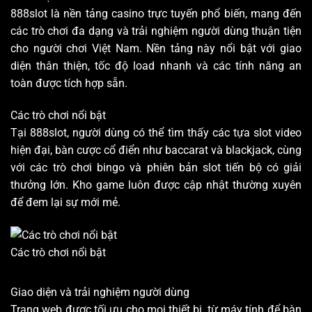
888slot là nền tảng casino trực tuyến phổ biến, mang đến
các trò chơi đa dạng và trải nghiệm người dùng thuận tiện
cho người chơi Việt Nam. Nền tảng này nổi bật với giao
diện thân thiện, tốc độ load nhanh và các tính năng an
toàn được tích hợp sẵn.
Các trò chơi nổi bật
Tại 888slot, người dùng có thể tìm thấy các tựa slot video
hiện đại, bàn cược cổ điển như baccarat và blackjack, cùng
với các trò chơi bingo và phiên bản slot tiến bộ có giải
thưởng lớn. Kho game luôn được cập nhật thường xuyên
để đem lại sự mới mẻ.
Các trò chơi nổi bật
Giao diện và trải nghiệm người dùng
Trang web được tối ưu cho mọi thiết bị, từ máy tính để bàn