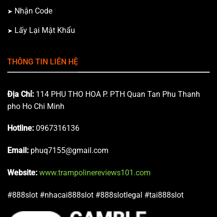
Nhận Code
Lấy Lại Mật Khẩu
THÔNG TIN LIÊN HỆ
Địa Chỉ:
114 PHU THO HOA P. PTH Quan Tan Phu Thanh
pho Ho Chi Minh
Hotline:
0967316136
Email:
phuq7155@gmail.com
Website:
www.trampolinereviews101.com
#888slot #nhacai888slot #888slotlegal #tai888slot