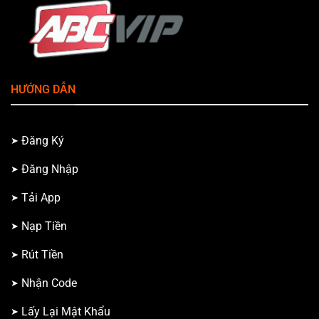
HƯỚNG DẪN
Đăng Ký
Đăng Nhập
Tải App
Nạp Tiền
Rút Tiền
Nhận Code
Lấy Lại Mật Khẩu