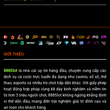
GIỚI THIỆU
888Slot
là nhà cái uy tín hàng đầu, chuyên cung cấp các
dịch vụ cá cược trực tuyến đa dạng như casino, xổ số, thể
thao, esports và nhiều trò chơi hấp dẫn khác. Với giấy phép
hoạt động hợp pháp cùng bề dày kinh nghiệm và niềm tin
từ hơn 3 triệu người chơi, 888Slot không ngừng khẳng định
vị thế dẫn đầu, mang đến trải nghiệm giải trí đỉnh cao và
an toàn cho khách hàng.