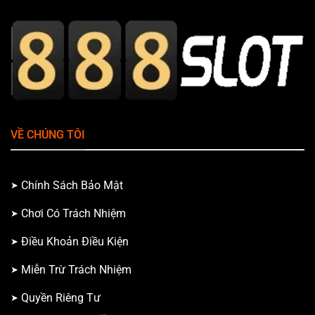
VỀ CHÚNG TÔI
Chính Sách Bảo Mật
Chơi Có Trách Nhiệm
Điều Khoản Điều Kiện
Miễn Trừ Trách Nhiệm
Quyền Riêng Tư