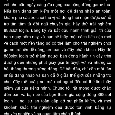
với nhu cầu ngày càng đa dạng của cộng đồng game thủ.
Nếu bạn đang tìm kiếm một nơi để đăng nhập an toàn,
khám phá các trò chơi thú vị và đồng thời nhận được sự hỗ
trợ tận tâm từ đội ngũ chuyên gia, hãy thử trải nghiệm
888slot login. Đăng ký và bắt đầu hành trình giải trí của
bạn ngay hôm nay, và bạn sẽ thấy một cách tiếp cận mới
về cách một nền tảng số có thể làm cho trải nghiệm chơi
game trở nên dễ dàng, an toàn và đầy phấn khích. Hãy để
888slot login trở thành người bạn đồng hành tin cậy trên
đường đến những phút giây giải trí tuyệt vời và những cơ
hội thắng thưởng xứng đáng. Để bắt đầu, chỉ cần một lần
nhấp đăng nhập và bạn đã ở giữa thế giới của những trò
chơi đầy mê hoặc, nơi mà mọi người đều có thể tìm thấy
niềm vui của riêng mình. Chúng tôi rất mong được chào
đón bạn và bạn bè của bạn tham gia cộng đồng 888slot
login – nơi sự an toàn gặp gỡ sự phấn khích, và mọi
khoảnh khắc trải nghiệm đều được tôn vinh bằng sự
chuyên nghiệp và sự quan tâm chân thành.