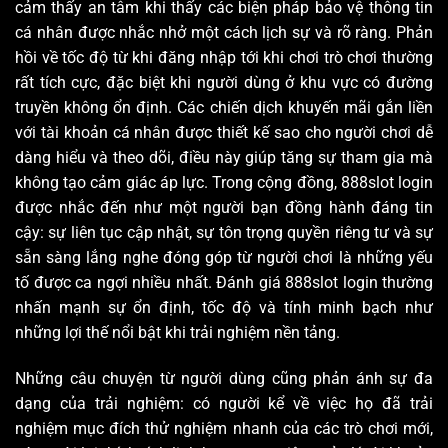
cảm thấy an tâm khi thấy các biện pháp bảo vệ thông tin
cá nhân được nhắc nhở một cách lịch sự và rõ ràng. Phản
hồi về tốc độ từ khi đăng nhập tới khi chơi trò chơi thường
rất tích cực, đặc biệt khi người dùng ở khu vực có đường
truyền không ổn định. Các chiến dịch khuyến mãi gắn liền
với tài khoản cá nhân được thiết kế sao cho người chơi dễ
dàng hiểu và theo dõi, điều này giúp tăng sự tham gia mà
không tạo cảm giác áp lực. Trong cộng đồng, 888slot login
được nhắc đến như một người bạn đồng hành đáng tin
cậy: sự liên tục cập nhật, sự tôn trọng quyền riêng tư và sự
sẵn sàng lắng nghe đóng góp từ người chơi là những yếu
tố được ca ngợi nhiều nhất. Đánh giá 888slot login thường
nhấn mạnh sự ổn định, tốc độ và tính minh bạch như
những lợi thế nổi bật khi trải nghiệm nền tảng.
Những câu chuyện từ người dùng cũng phản ánh sự đa
dạng của trải nghiệm: có người kể về việc họ đã trải
nghiệm mục đích thử nghiệm nhanh của các trò chơi mới,