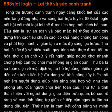
888slot login – Lợi thế và sức cạnh tranh
Trong thị trường cạnh tranh ngày càng khốc liệt của các
nền tảng đăng nhập và sòng bài trực tuyến, 888slot login
nổi bật với một loạt lợi thế được tích hợp một cách bài bản.
Đầu tiên là sự an toàn và bảo mật: hệ thống được xây
dựng trên các tiêu chuẩn cao, có khả năng chống tấn công
và phát hiện hành vi gian lận ở mức độ sàng lọc trước. Thứ
hai là tốc độ và hiệu suất: quy trình xác thực được tối ưu
hóa, thời gian chờ xử lý rất ngắn, giúp người chơi nhanh
chóng tiếp cận trò chơi mà không bị gián đoạn. Thứ ba là
sự toàn diện về mặt dịch vụ: từ hỗ trợ bằng nhiều ngôn ngữ
đến các kênh liên hệ đa dạng và khả năng tùy biến trải
nghiệm người dùng, giúp nền tảng phù hợp với nhu cầu
phong phú của người chơi trên toàn cầu. Thứ tư là tính
thân thiện với người dùng: giao diện trực quan, bố cục rõ
ràng và các tính năng trợ giúp dễ tiếp cận ngay từ lần sử
dụng đầu tiên. Thứ năm là cam kết công bằng và minh