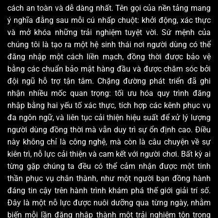
cách an toàn và dễ dàng nhất. Tên gọi của nền tảng mang
ý nghĩa đằng sau mỗi cú nhấp chuột: khởi động, xác thực
và mở khóa những trải nghiệm tuyệt vời. Sứ mệnh của
chúng tôi là tạo ra một hệ sinh thái nơi người dùng có thể
đăng nhập một cách liền mạch, đồng thời được bảo vệ
bằng các chuẩn bảo mật hàng đầu và được chăm sóc bởi
đội ngũ hỗ trợ tận tâm. Chặng đường phát triển đã ghi
nhận nhiều mốc quan trọng: tối ưu hóa quy trình đăng
nhập bằng hai yếu tố xác thực, tích hợp các kênh phục vụ
đa ngôn ngữ, và liên tục cải thiện hiệu suất để xử lý lượng
người dùng đồng thời mà vẫn duy trì sự ổn định cao. Điều
này không chỉ là công nghệ, mà còn là câu chuyện về sự
kiên trì, nỗ lực cải thiện và cam kết với người chơi. Bất kỳ ai
từng gặp chúng ta đều có thể cảm nhận được một tinh
thần phục vụ chân thành, như một người bạn đồng hành
đáng tin cậy trên hành trình khám phá thế giới giải trí số.
Đây là một nỗ lực được nuôi dưỡng qua từng ngày, nhằm
biến mỗi lần đăng nhập thành một trải nghiệm tôn trọng