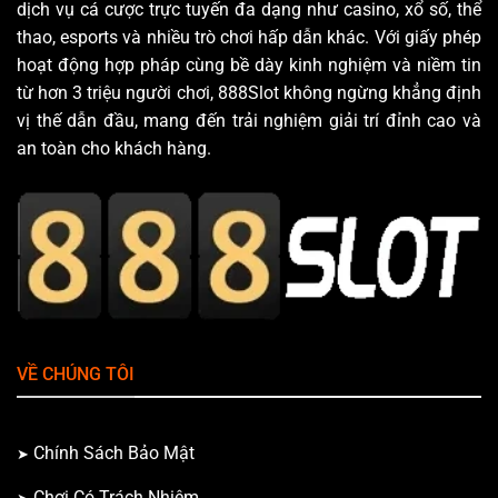
dịch vụ cá cược trực tuyến đa dạng như casino, xổ số, thể
thao, esports và nhiều trò chơi hấp dẫn khác. Với giấy phép
hoạt động hợp pháp cùng bề dày kinh nghiệm và niềm tin
từ hơn 3 triệu người chơi, 888Slot không ngừng khẳng định
vị thế dẫn đầu, mang đến trải nghiệm giải trí đỉnh cao và
an toàn cho khách hàng.
VỀ CHÚNG TÔI
Chính Sách Bảo Mật
Chơi Có Trách Nhiệm