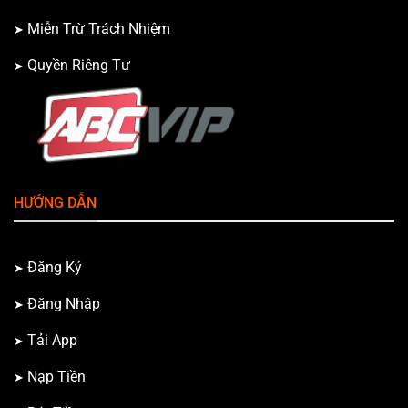
Miễn Trừ Trách Nhiệm
Quyền Riêng Tư
HƯỚNG DẪN
Đăng Ký
Đăng Nhập
Tải App
Nạp Tiền