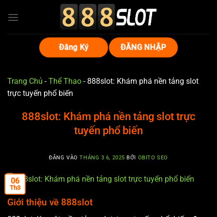
Bỏ
qua
nội
dung
Đăng Ký
ĐĂNG NHẬP
Trang Chủ
-
Thể Thao
-
888slot: Khám phá nền tảng slot
trực tuyến phổ biến
888slot: Khám phá nền tảng slot trực
tuyến phổ biến
ĐĂNG VÀO
THÁNG 3 6, 2025
BỞI
OBITO SEO
06
Th3
Giới thiệu về 888slot