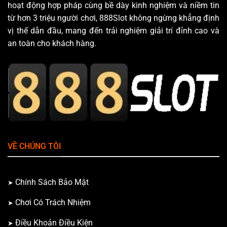
hoạt động hợp pháp cùng bề dày kinh nghiệm và niềm tin
từ hơn 3 triệu người chơi, 888Slot không ngừng khẳng định
vị thế dẫn đầu, mang đến trải nghiệm giải trí đỉnh cao và
an toàn cho khách hàng.
VỀ CHÚNG TÔI
Chính Sách Bảo Mật
Chơi Có Trách Nhiệm
Điều Khoản Điều Kiện