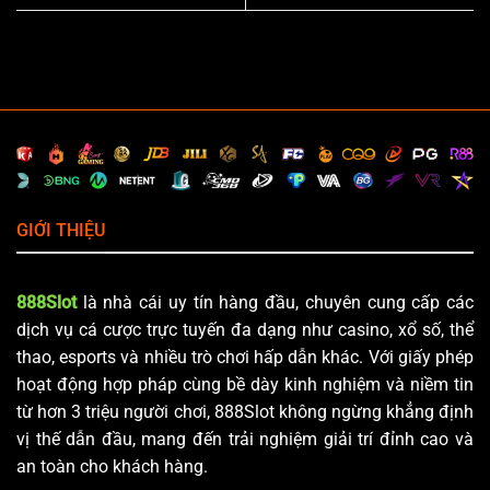
GIỚI THIỆU
888Slot
là nhà cái uy tín hàng đầu, chuyên cung cấp các
dịch vụ cá cược trực tuyến đa dạng như casino, xổ số, thể
thao, esports và nhiều trò chơi hấp dẫn khác. Với giấy phép
hoạt động hợp pháp cùng bề dày kinh nghiệm và niềm tin
từ hơn 3 triệu người chơi, 888Slot không ngừng khẳng định
vị thế dẫn đầu, mang đến trải nghiệm giải trí đỉnh cao và
an toàn cho khách hàng.