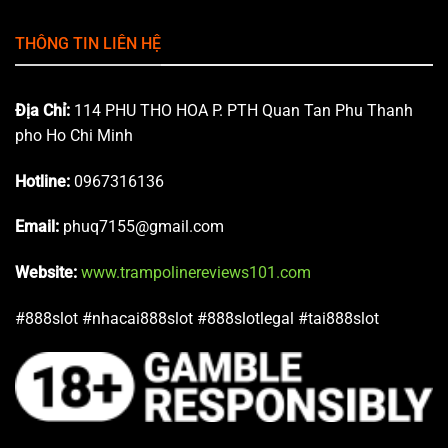
THÔNG TIN LIÊN HỆ
Địa Chỉ:
114 PHU THO HOA P. PTH Quan Tan Phu Thanh
pho Ho Chi Minh
Hotline:
0967316136
Email:
phuq7155@gmail.com
Website:
www.trampolinereviews101.com
#888slot #nhacai888slot #888slotlegal #tai888slot