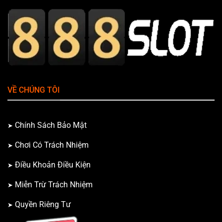
VỀ CHÚNG TÔI
Chính Sách Bảo Mật
Chơi Có Trách Nhiệm
Điều Khoản Điều Kiện
Miễn Trừ Trách Nhiệm
Quyền Riêng Tư