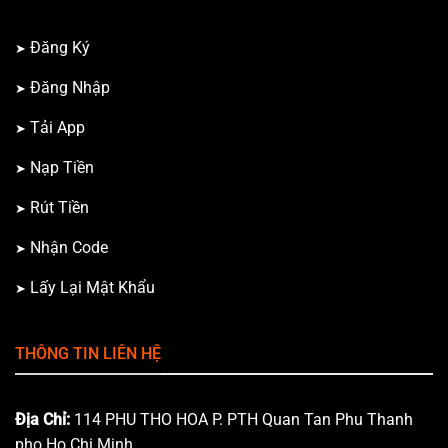
Đăng Ký
Đăng Nhập
Tải App
Nạp Tiền
Rút Tiền
Nhận Code
Lấy Lại Mật Khẩu
THÔNG TIN LIÊN HỆ
Địa Chỉ:
114 PHU THO HOA P. PTH Quan Tan Phu Thanh
pho Ho Chi Minh