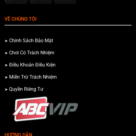
VỀ CHÚNG TÔI
Chính Sách Bảo Mật
Chơi Có Trách Nhiệm
Điều Khoản Điều Kiện
Miễn Trừ Trách Nhiệm
Quyền Riêng Tư
HƯỚNG DẪN