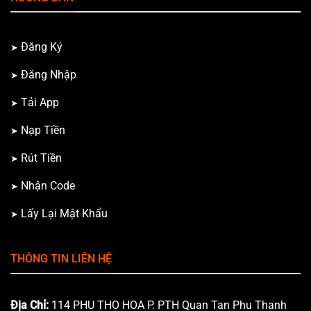
Đăng Ký
Đăng Nhập
Tải App
Nạp Tiền
Rút Tiền
Nhận Code
Lấy Lại Mật Khẩu
THÔNG TIN LIÊN HỆ
Địa Chỉ:
114 PHU THO HOA P. PTH Quan Tan Phu Thanh