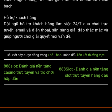
bạch.
Hỗ trợ khách hàng
Đội ngũ hỗ trợ khách hàng làm việc 24/7 qua chat trực
tuyến, email và điện thoại, sẵn sàng giải đáp thắc mắc và
giúp người chơi giải quyết mọi vấn đề.
Bài viết này được đăng trong
Thể Thao
. Đánh dấu
liên kết thường trực
.
888slot: Đánh giá nền tảng
888Slot - Đánh giá nền tảng
casino trực tuyến và trò chơi
slot trực tuyến hàng đầu
hấp dẫn