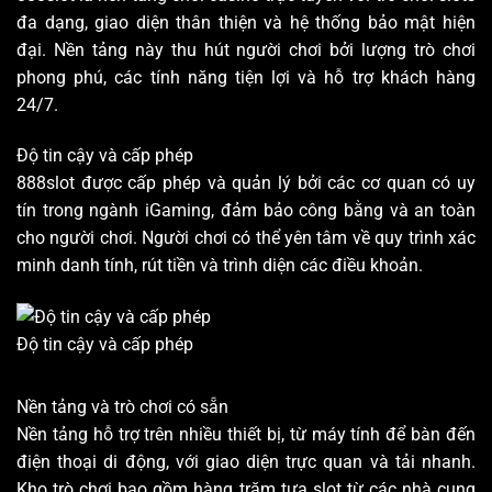
đa dạng, giao diện thân thiện và hệ thống bảo mật hiện
đại. Nền tảng này thu hút người chơi bởi lượng trò chơi
phong phú, các tính năng tiện lợi và hỗ trợ khách hàng
24/7.
Độ tin cậy và cấp phép
888slot được cấp phép và quản lý bởi các cơ quan có uy
tín trong ngành iGaming, đảm bảo công bằng và an toàn
cho người chơi. Người chơi có thể yên tâm về quy trình xác
minh danh tính, rút tiền và trình diện các điều khoản.
Độ tin cậy và cấp phép
Nền tảng và trò chơi có sẵn
Nền tảng hỗ trợ trên nhiều thiết bị, từ máy tính để bàn đến
điện thoại di động, với giao diện trực quan và tải nhanh.
Kho trò chơi bao gồm hàng trăm tựa slot từ các nhà cung