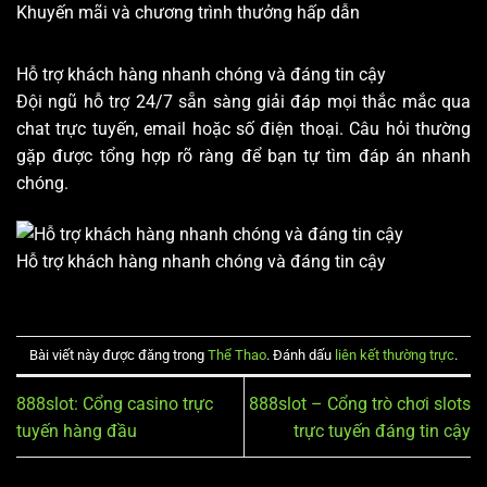
Khuyến mãi và chương trình thưởng hấp dẫn
Hỗ trợ khách hàng nhanh chóng và đáng tin cậy
Đội ngũ hỗ trợ 24/7 sẵn sàng giải đáp mọi thắc mắc qua
chat trực tuyến, email hoặc số điện thoại. Câu hỏi thường
gặp được tổng hợp rõ ràng để bạn tự tìm đáp án nhanh
chóng.
Hỗ trợ khách hàng nhanh chóng và đáng tin cậy
Bài viết này được đăng trong
Thể Thao
. Đánh dấu
liên kết thường trực
.
888slot: Cổng casino trực
888slot – Cổng trò chơi slots
tuyến hàng đầu
trực tuyến đáng tin cậy