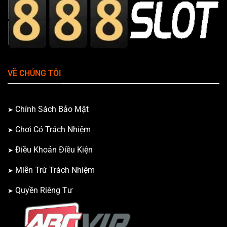
VỀ CHÚNG TÔI
Chính Sách Bảo Mật
Chơi Có Trách Nhiệm
Điều Khoản Điều Kiện
Miễn Trừ Trách Nhiệm
Quyền Riêng Tư