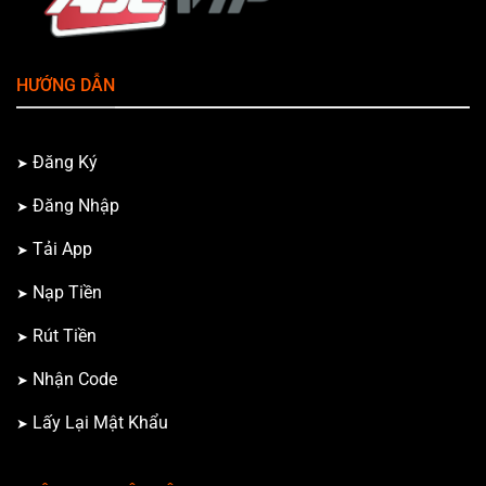
HƯỚNG DẪN
Đăng Ký
Đăng Nhập
Tải App
Nạp Tiền
Rút Tiền
Nhận Code
Lấy Lại Mật Khẩu