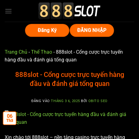
Bỏ
qua
nội
dung
Đăng Ký
ĐĂNG NHẬP
Trang Chủ
-
Thể Thao
-
888slot - Cổng cược trực tuyến
hàng đầu và đánh giá tổng quan
888slot - Cổng cược trực tuyến hàng
đầu và đánh giá tổng quan
ĐĂNG VÀO
THÁNG 3 6, 2025
BỞI
OBITO SEO
06
Th3
Xin chào tới 888slot – nền tảng casino trực tuyến hàng