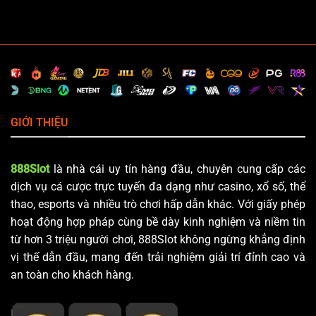
GIỚI THIỆU
888Slot
là nhà cái uy tín hàng đầu, chuyên cung cấp các
dịch vụ cá cược trực tuyến đa dạng như casino, xổ số, thể
thao, esports và nhiều trò chơi hấp dẫn khác. Với giấy phép
hoạt động hợp pháp cùng bề dày kinh nghiệm và niềm tin
từ hơn 3 triệu người chơi, 888Slot không ngừng khẳng định
vị thế dẫn đầu, mang đến trải nghiệm giải trí đỉnh cao và
an toàn cho khách hàng.